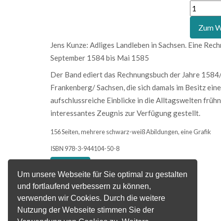
Jens Kunze: Adliges Landleben in Sachsen. Eine Rec
September 1584 bis Mai 1585
Der Band ediert das Rechnungsbuch der Jahre 1584/
Frankenberg/ Sachsen, die sich damals im Besitz ei
aufschlussreiche Einblicke in die Alltagswelten früh
interessantes Zeugnis zur Verfügung gestellt.
156 Seiten, mehrere schwarz-weiß Abildungen, eine Grafik
ISBN 978-3-944104-50-8
Um unsere Webseite für Sie optimal zu gestalten
Copyright MAXXmarketing GmbH
und fortlaufend verbessern zu können,
verwenden wir Cookies. Durch die weitere
JoomShopping Download & Support
Nutzung der Webseite stimmen Sie der