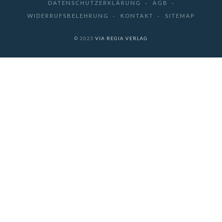
DATENSCHUTZERKLÄRUNG
AGB
WIDERRUFSBELEHRUNG
KONTAKT
SITEMAP
© 2023
VIA REGIA VERLAG